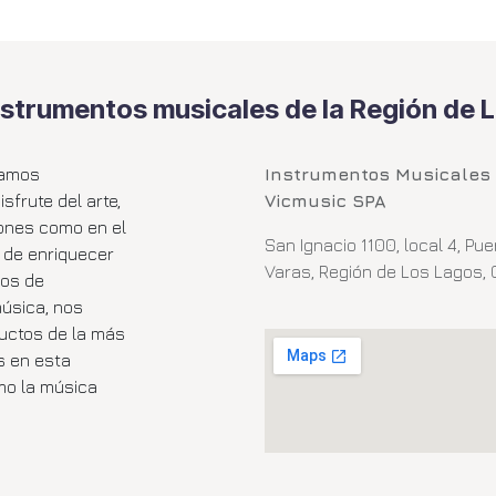
nstrumentos musicales de la Región de 
tamos
Instrumentos Musicales
frute del arte,
Vicmusic SPA
iones como en el
San Ignacio 1100, local 4, Pue
a de enriquecer
Varas, Región de Los Lagos, 
ños de
música, nos
uctos de la más
s en esta
mo la música