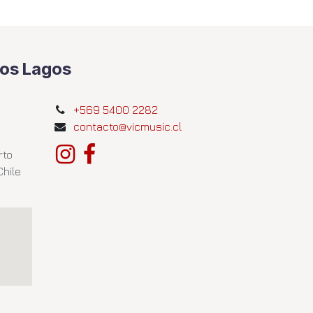
Los Lagos
+569 5400 2282
contacto@vicmusic.cl
rto
Chile