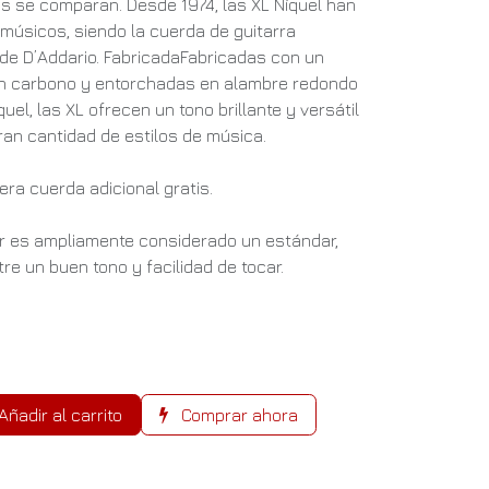
s se comparan. Desde 1974, las XL Níquel han
 músicos, siendo la cuerda de guitarra
de D’Addario. FabricadaFabricadas con un
en carbono y entorchadas en alambre redondo
el, las XL ofrecen un tono brillante y versátil
ran cantidad de estilos de música.
era cuerda adicional gratis.
ar es ampliamente considerado un estándar,
re un buen tono y facilidad de tocar.
Añadir al carrito
Comprar ahora