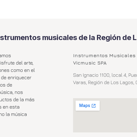
nstrumentos musicales de la Región de 
tamos
Instrumentos Musicales
frute del arte,
Vicmusic SPA
iones como en el
San Ignacio 1100, local 4, Pue
a de enriquecer
Varas, Región de Los Lagos, 
ños de
música, nos
uctos de la más
s en esta
mo la música