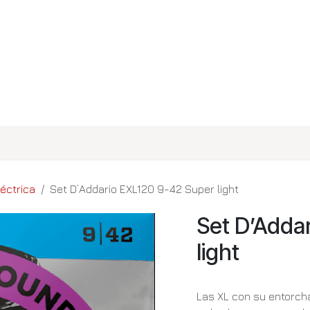
rcas
Contáctenos
Tienda
éctrica
Set D’Addario EXL120 9-42 Super light
Set D’Adda
light
Las XL con su entorcha