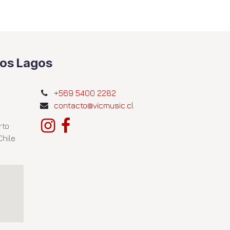
Los Lagos
+569 5400 2282
contacto@vicmusic.cl
rto
Chile