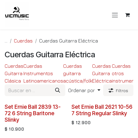
Ir al contenido
...
Cuerdas
Cuerdas Guitarra Eléctrica
Cuerdas Guitarra Eléctrica
Cuerdas
Cuerdas
Cuerdas
Cuerdas
Cuerdas
Guitarra
Instrumentos
guitarra
Guitarra
otros
Clásica
Latinoamericanos
acústica/folk
Eléctrica
instrument
Ordenar por
Filtros
Set Ernie Ball 2839 13-
Set Ernie Ball 2621 10-56
72 6 String Baritone
7 String Regular Slinky
Slinky
$
12.900
$
10.900